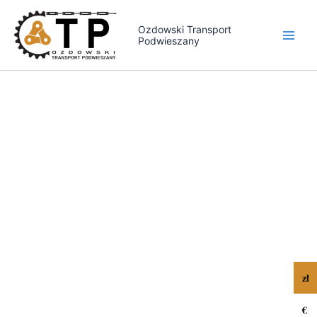
Przejdź
do
Ozdowski Transport
Podwieszany
treści
zł
€