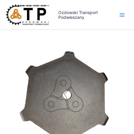
Przejdź
do
Ozdowski Transport
Podwieszany
treści