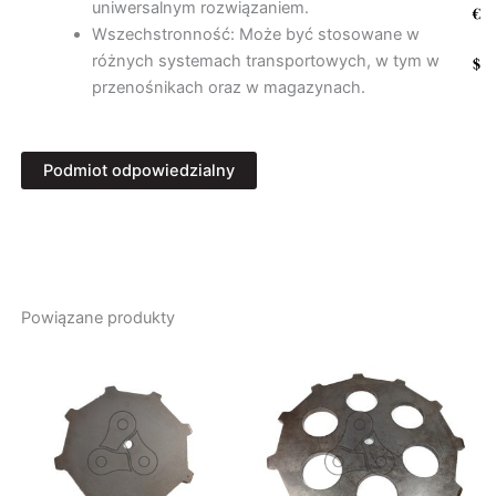
uniwersalnym rozwiązaniem.
€
Wszechstronność: Może być stosowane w
różnych systemach transportowych, w tym w
$
przenośnikach oraz w magazynach.
Podmiot odpowiedzialny
Producent
FHU Ozdowski
Zajęcza 4H
57-300 Kłodzko, Polska
Powiązane produkty
administrator@fhuozdowski.pl
Osoba odpowiedzialna
Paweł Ozdowski
Zajęcza 4H
57-300 Kłodzko, Polska
administrator@fhuozdowski.pl