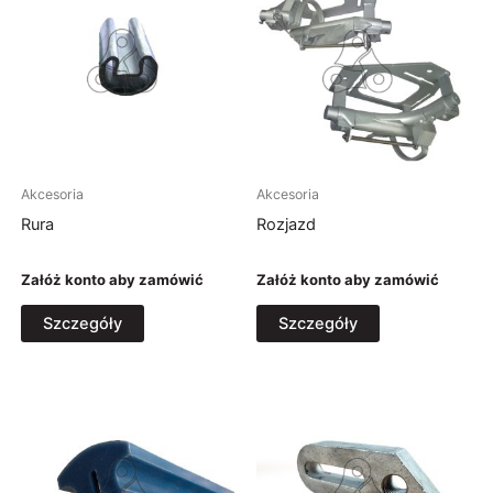
Osoba odpowiedzialna
Paweł Ozdowski
Zajęcza 4H
57-300 Kłodzko, Polska
administrator@fhuozdowski.pl
Akcesoria
Akcesoria
Rura
Rozjazd
Załóż konto aby zamówić
Załóż konto aby zamówić
Szczegóły
Szczegóły