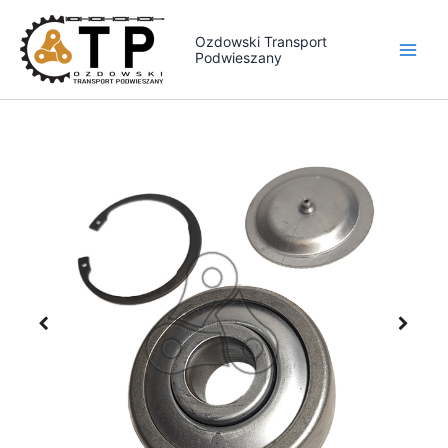
Przejdź
do
Ozdowski Transport
Podwieszany
treści