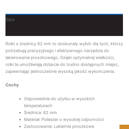
Opis
Dodatkowe informacje
Rolki o średnicy 62 mm to doskonały wybór dla tych, którzy
potrzebują precyzyjnego i efektywnego narzędzia do
lakierowania proszkowego. Dzięki optymalnej wielkości,
rolki te umożliwiają dotarcie do trudno dostępnych miejsc,
zapewniając jednocześnie wysoką jakość wykończenia.
Cechy
Odpowiednie do użytku w wysokich
temperaturach
Średnica: 62 mm
Materiał: Poliester o wysokiej odporności
Zastosowanie: Lakiernie proszkowe