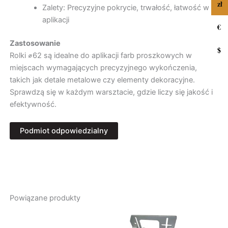
zł
Zalety: Precyzyjne pokrycie, trwałość, łatwość w
aplikacji
€
Zastosowanie
$
Rolki ⌀62 są idealne do aplikacji farb proszkowych w
miejscach wymagających precyzyjnego wykończenia,
takich jak detale metalowe czy elementy dekoracyjne.
Sprawdzą się w każdym warsztacie, gdzie liczy się jakość i
efektywność.
Podmiot odpowiedzialny
Producent
FHU Ozdowski
Zajęcza 4H
57-300 Kłodzko, Polska
Powiązane produkty
administrator@fhuozdowski.pl