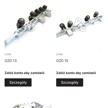
administrator@fhuozdowski.pl
Osoba odpowiedzialna
Paweł Ozdowski
Zajęcza 4H
57-300 Kłodzko, Polska
administrator@fhuozdowski.pl
Linie
Linie
OZD 13
OZD 15
Załóż konto aby zamówić
Załóż konto aby zamówić
Szczegóły
Szczegóły