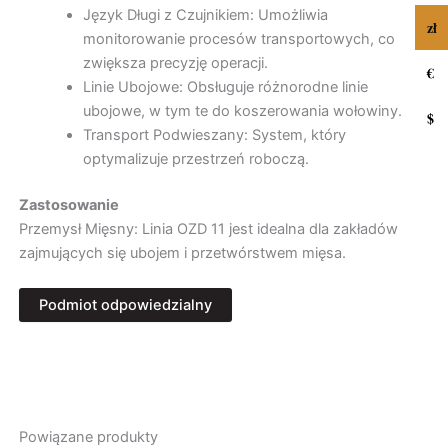
Język Długi z Czujnikiem: Umożliwia
zł
monitorowanie procesów transportowych, co
zwiększa precyzję operacji.
€
Linie Ubojowe: Obsługuje różnorodne linie
ubojowe, w tym te do koszerowania wołowiny.
$
Transport Podwieszany: System, który
optymalizuje przestrzeń roboczą.
Zastosowanie
Przemysł Mięsny: Linia OZD 11 jest idealna dla zakładów
zajmujących się ubojem i przetwórstwem mięsa.
Podmiot odpowiedzialny
Producent
FHU Ozdowski
Zajęcza 4H
57-300 Kłodzko, Polska
Powiązane produkty