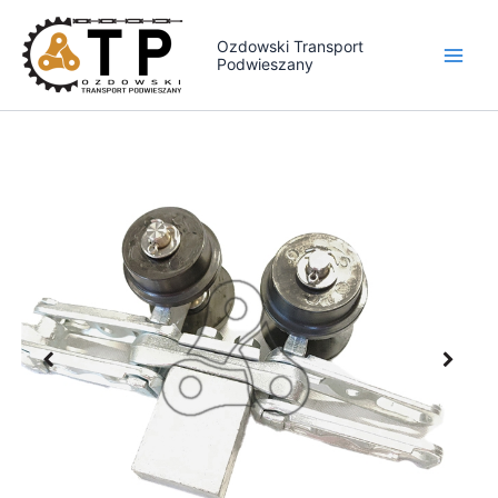
Przejdź
do
Ozdowski Transport
Podwieszany
treści