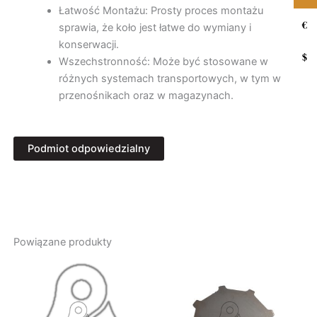
Łatwość Montażu: Prosty proces montażu
€
sprawia, że koło jest łatwe do wymiany i
konserwacji.
$
Wszechstronność: Może być stosowane w
różnych systemach transportowych, w tym w
przenośnikach oraz w magazynach.
Podmiot odpowiedzialny
Producent
FHU Ozdowski
Zajęcza 4H
57-300 Kłodzko, Polska
Powiązane produkty
administrator@fhuozdowski.pl
Osoba odpowiedzialna
Paweł Ozdowski