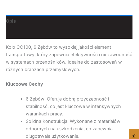
Opis
Dodatkowe informacje
Koło CC100, 6 Zębów to wysokiej jakości element
transportowy, który zapewnia efektywność i niezawodność
w systemach przenośników. Idealne do zastosowań w
różnych branżach przemysłowych.
Kluczowe Cechy
6 Zębów: Oferuje dobrą przyczepność i
stabilność, co jest kluczowe w intensywnych
warunkach pracy.
Solidna Konstrukcja: Wykonane z materiałów
odpornych na uszkodzenia, co zapewnia
zł
długotrwałe użytkowanie.