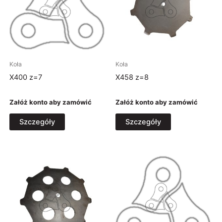
Zajęcza 4H
57-300 Kłodzko, Polska
administrator@fhuozdowski.pl
Koła
Koła
X400 z=7
X458 z=8
Załóż konto aby zamówić
Załóż konto aby zamówić
Szczegóły
Szczegóły