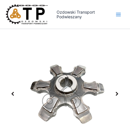
Przejdź
do
Ozdowski Transport
Podwieszany
treści