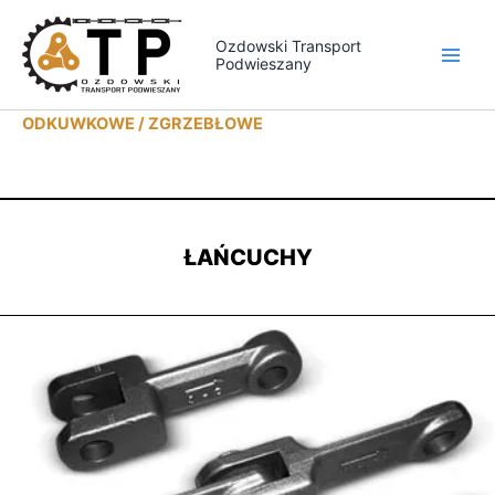
Przejdź
do
Ozdowski Transport
Podwieszany
treści
ODKUWKOWE / ZGRZEBŁOWE
ŁAŃCUCHY